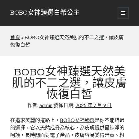
BOBO女神臻選白希公主
開
啟
資
主
要
搜尋
訊
選
首頁
»
BOBO女神臻選天然美肌的不二之選，讓皮膚
單
搜尋
欄
恢復白皙
近期文章
告別層層塗抹！BOBO女神臻選每天一粒解鎖全身自帶濾鏡的透亮秘密
BOBO女神臻選天然美
遇見最美的自己，BOBO女神臻選為妳量身定製的年輕契約
肌的不二之選，讓皮膚
恢復白皙
近期留言
作者:
admin
發佈日期:
2025 年 7 月 9 日
「
WordPress 示範留言者
」於〈
網站第一篇文章
〉發佈留言
在追求美麗的道路上，
BOBO女神臻選
是你不能錯過
的選擇，它以天然成分為核心，為皮膚提供最純淨的
呵護，長時間面對電子產品，皮膚容易變得暗黃、粗