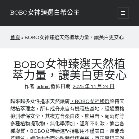
BOBO女神臻選白希公主
開
啟
資
主
要
搜尋
訊
選
首頁
»
BOBO女神臻選天然植萃力量，讓美白更安心
單
搜尋
欄
近期文章
BOBO女神臻選天然植
告別層層塗抹！BOBO女神臻選每天一粒解鎖全身自帶濾鏡的透亮秘密
萃力量，讓美白更安心
遇見最美的自己，BOBO女神臻選為妳量身定製的年輕契約
作者:
admin
發佈日期:
2025 年 11 月 24 日
近期留言
越來越多女性追求天然護膚
，BOBO女神臻選
堅持天
然植萃理念，所有成分來自有機種植基地，經過嚴格
「
WordPress 示範留言者
」於〈
網站第一篇文章
〉發佈留言
檢測確保安全，其複方含桑白皮、熊果苷、葡萄籽等
多種植物提取物，無化學添加，溫和不刺激，適合各
種膚質，BOBO女神臻選堅持服用不僅美白，還能改
善體質，讓你由內而外散發健康美麗，真正實現天然