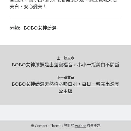
美白，安心變美！
分類:
BOBO女神臻選
上一篇文章
BOBO女神臻選是出差黨福音，小小一瓶美白不間斷
下一篇文章
BOBO女神臻選天然植萃喚白肌，每日一粒養出透亮
公主膚
由 Compete Themes 設計的
Author
佈景主題