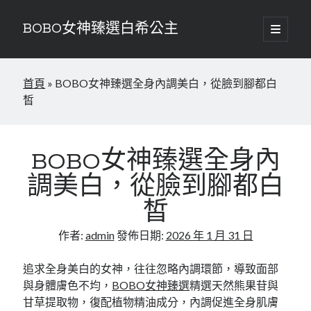
BOBO女神臻選白希公主
開
啟
資
主
要
搜尋
訊
選
首頁
»
BOBO女神臻選全身內調美白，從臉到腳都白
單
搜尋
欄
皙
近期文章
告別層層塗抹！BOBO女神臻選每天一粒解鎖全身自帶濾鏡的透亮秘密
BOBO女神臻選全身內
遇見最美的自己，BOBO女神臻選為妳量身定製的年輕契約
調美白，從臉到腳都白
皙
近期留言
作者:
admin
發佈日期:
2026 年 1 月 31 日
「
WordPress 示範留言者
」於〈
網站第一篇文章
〉發佈留言
追求全身美白的女神，往往忽略內調環節，導致面部
與身體膚色不均，
BOBO女神臻選
精選天然熊果苷與
甘草提取物，復配植物精油成分，內調促進全身肌膚