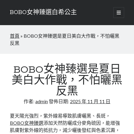
BOBO女神臻選白希公主
開
啟
資
主
要
搜尋
訊
選
首頁
»
BOBO女神臻選是夏日美白大作戰，不怕曬黑
單
搜尋
欄
反黑
近期文章
告別層層塗抹！BOBO女神臻選每天一粒解鎖全身自帶濾鏡的透亮秘密
BOBO女神臻選是夏日
遇見最美的自己，BOBO女神臻選為妳量身定製的年輕契約
美白大作戰，不怕曬黑
反黑
近期留言
作者:
admin
發佈日期:
2025 年 11 月 11 日
「
WordPress 示範留言者
」於〈
網站第一篇文章
〉發佈留言
夏天陽光強烈，紫外線易導致肌膚曬黑、長斑，
BOBO女神臻選
添加天然防曬成分麥角硫因，能增強
肌膚對紫外線的抵抗力，減少曬後發紅與色素沉澱，